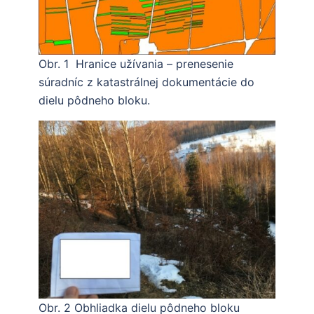
Obr. 1 Hranice užívania – prenesenie
súradníc z katastrálnej dokumentácie do
dielu pôdneho bloku.
Obr. 2 Obhliadka dielu pôdneho bloku