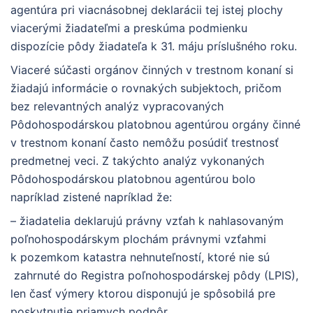
agentúra pri viacnásobnej deklarácii tej istej plochy
viacerými žiadateľmi a preskúma podmienku
dispozície pôdy žiadateľa k 31. máju príslušného roku.
Viaceré súčasti orgánov činných v trestnom konaní si
žiadajú informácie o rovnakých subjektoch, pričom
bez relevantných analýz vypracovaných
Pôdohospodárskou platobnou agentúrou orgány činné
v trestnom konaní často nemôžu posúdiť trestnosť
predmetnej veci. Z takýchto analýz vykonaných
Pôdohospodárskou platobnou agentúrou bolo
napríklad zistené napríklad že:
– žiadatelia deklarujú právny vzťah k nahlasovaným
poľnohospodárskym plochám právnymi vzťahmi
k pozemkom katastra nehnuteľností, ktoré nie sú
zahrnuté do Registra poľnohospodárskej pôdy (LPIS),
len časť výmery ktorou disponujú je spôsobilá pre
poskytnutie priamych podpôr,