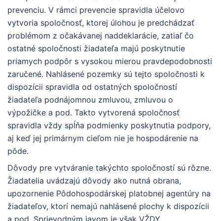
prevenciu. V rámci prevencie spravidla účelovo
vytvoria spoločnosť, ktorej úlohou je predchádzať
problémom z očakávanej naddeklarácie, zatiaľ čo
ostatné spoločnosti žiadateľa majú poskytnutie
priamych podpôr s vysokou mierou pravdepodobnosti
zaručené. Nahlásené pozemky sú tejto spoločnosti k
dispozícii spravidla od ostatných spoločností
žiadateľa podnájomnou zmluvou, zmluvou o
výpožičke a pod. Takto vytvorená spoločnosť
spravidla vždy spĺňa podmienky poskytnutia podpory,
aj keď jej primárnym cieľom nie je hospodárenie na
pôde.
Dôvody pre vytváranie takýchto spoločností sú rôzne.
Žiadatelia uvádzajú dôvody ako nutná obrana,
upozornenie Pôdohospodárskej platobnej agentúry na
žiadateľov, ktorí nemajú nahlásené plochy k dispozícii
a pod. Sprievodným javom je však VŽDY