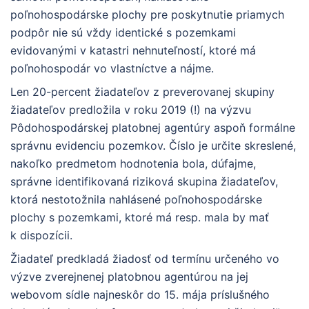
poľnohospodárske plochy pre poskytnutie priamych
podpôr nie sú vždy identické s pozemkami
evidovanými v katastri nehnuteľností, ktoré má
poľnohospodár vo vlastníctve a nájme.
Len 20-percent žiadateľov z preverovanej skupiny
žiadateľov predložila v roku 2019 (!) na výzvu
Pôdohospodárskej platobnej agentúry aspoň formálne
správnu evidenciu pozemkov. Číslo je určite skreslené,
nakoľko predmetom hodnotenia bola, dúfajme,
správne identifikovaná riziková skupina žiadateľov,
ktorá nestotožnila nahlásené poľnohospodárske
plochy s pozemkami, ktoré má resp. mala by mať
k dispozícii.
Žiadateľ predkladá žiadosť od termínu určeného vo
výzve zverejnenej platobnou agentúrou na jej
webovom sídle najneskôr do 15. mája príslušného