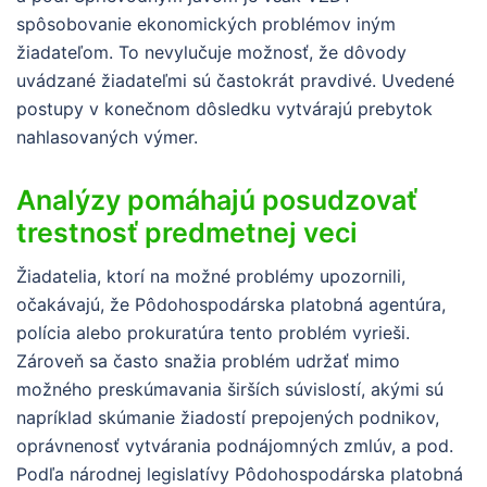
spôsobovanie ekonomických problémov iným
žiadateľom. To nevylučuje možnosť, že dôvody
uvádzané žiadateľmi sú častokrát pravdivé. Uvedené
postupy v konečnom dôsledku vytvárajú prebytok
nahlasovaných výmer.
Analýzy pomáhajú posudzovať
trestnosť predmetnej veci
Žiadatelia, ktorí na možné problémy upozornili,
očakávajú, že Pôdohospodárska platobná agentúra,
polícia alebo prokuratúra tento problém vyrieši.
Zároveň sa často snažia problém udržať mimo
možného preskúmavania širších súvislostí, akými sú
napríklad skúmanie žiadostí prepojených podnikov,
oprávnenosť vytvárania podnájomných zmlúv, a pod.
Podľa národnej legislatívy Pôdohospodárska platobná