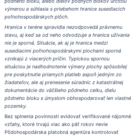
pôdneho bloku, alebo dielov pôdnych blokov určitou
výmerou a súhlasia s priebehom hranice susediacich
poľnohospodárskych plôch.
Hranica v teréne spravidla nezodpovedá právnemu
stavu, aj keď sa od neho odvodzuje a hranica užívania
nie je sporná. Situácie, ak aj je hranica medzi
susediacimi poľnohospodárskymi plochami sporná
vznikajú z viacerých príčin. Typickou spornou
situáciou je nadhodnotenie výmery plochy spôsobilej
pre poskytnutie priamych platieb aspoň jedným zo
žiadateľov, ale aj prenesenie súradníc z katastrálnej
dokumentácie do väčšieho pôdneho celku, dielu
pôdneho bloku s úmyslom obhospodarovať len vlastné
pozemky.
Bez splnenia povinnosti evidovať verifikované nájomné
vzťahy, ktoré trvajú viac ako päť rokov nevie
Pôdohospodárska platobná agentúra kontrolovať