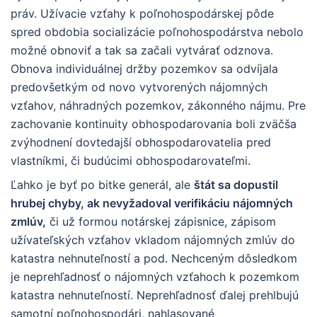
práv. Užívacie vzťahy k poľnohospodárskej pôde
spred obdobia socializácie poľnohospodárstva nebolo
možné obnoviť a tak sa začali vytvárať odznova.
Obnova individuálnej držby pozemkov sa odvíjala
predovšetkým od novo vytvorených nájomných
vzťahov, náhradných pozemkov, zákonného nájmu. Pre
zachovanie kontinuity obhospodarovania boli zväčša
zvýhodnení dovtedajší obhospodarovatelia pred
vlastníkmi, či budúcimi obhospodarovateľmi.
Ľahko je byť po bitke generál, ale
štát sa dopustil
hrubej chyby, ak nevyžadoval verifikáciu nájomných
zmlúv,
či už formou notárskej zápisnice, zápisom
užívateľských vzťahov vkladom nájomných zmlúv do
katastra nehnuteľností a pod. Nechceným dôsledkom
je neprehľadnosť o nájomných vzťahoch k pozemkom
katastra nehnuteľností. Neprehľadnosť ďalej prehlbujú
samotní poľnohospodári, nahlasované