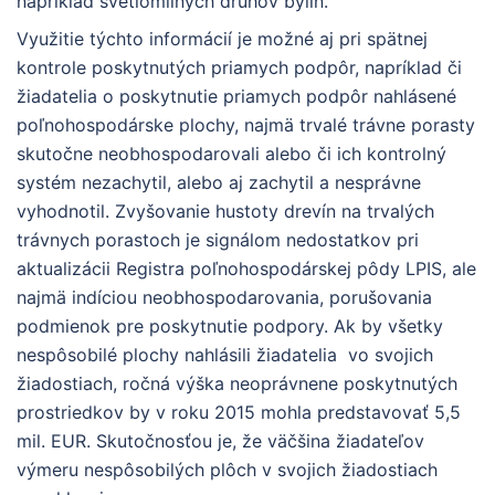
napríklad svetlomilných druhov bylín.
Využitie týchto informácií je možné aj pri spätnej
kontrole poskytnutých priamych podpôr, napríklad či
žiadatelia o poskytnutie priamych podpôr nahlásené
poľnohospodárske plochy, najmä trvalé trávne porasty
skutočne neobhospodarovali alebo či ich kontrolný
systém nezachytil, alebo aj zachytil a nesprávne
vyhodnotil. Zvyšovanie hustoty drevín na trvalých
trávnych porastoch je signálom nedostatkov pri
aktualizácii Registra poľnohospodárskej pôdy LPIS, ale
najmä indíciou neobhospodarovania, porušovania
podmienok pre poskytnutie podpory. Ak by všetky
nespôsobilé plochy nahlásili žiadatelia vo svojich
žiadostiach, ročná výška neoprávnene poskytnutých
prostriedkov by v roku 2015 mohla predstavovať 5,5
mil. EUR. Skutočnosťou je, že väčšina žiadateľov
výmeru nespôsobilých plôch v svojich žiadostiach