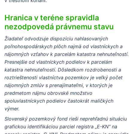
v trestnom konaní.
Hranica v teréne spravidla
nezodpovedá právnemu stavu
Žiadateľ odvodzuje dispozíciu nahlasovaných
poľnohospodárskych plôch najmä od vlastníckych a
nájomných vzťahov k parcelám katastra nehnuteľností.
Presnejšie od vlastníckych podielov k parcelám
katastra nehnuteľností. Dôsledkom rozdrobenosti a
roztrieštenosti vlastníctva pozemkov je veľký počet
nájomných zmlúv s prenajímateľmi, v ktorých je
predmetom nájmu obrovské množstvo
spoluvlastníckych podielov častokrát maličkých
výmer.
Slovenský pozemkový fond rieši neprehľadnú situáciu
grafickou identifikáciou parciel registra „E-KN“ na