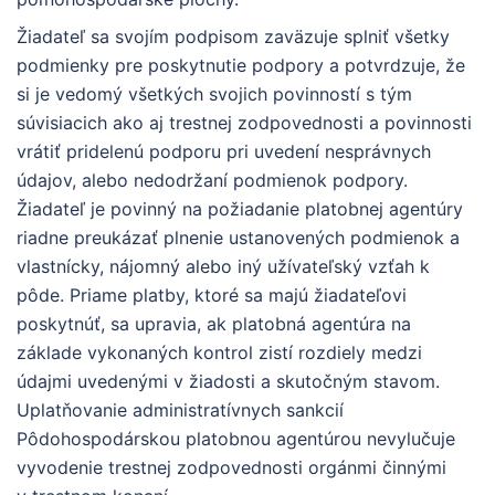
Žiadateľ sa svojím podpisom zaväzuje splniť všetky
podmienky pre poskytnutie podpory a potvrdzuje, že
si je vedomý všetkých svojich povinností s tým
súvisiacich ako aj trestnej zodpovednosti a povinnosti
vrátiť pridelenú podporu pri uvedení nesprávnych
údajov, alebo nedodržaní podmienok podpory.
Žiadateľ je povinný na požiadanie platobnej agentúry
riadne preukázať plnenie ustanovených podmienok a
vlastnícky, nájomný alebo iný užívateľský vzťah k
pôde. Priame platby, ktoré sa majú žiadateľovi
poskytnúť, sa upravia, ak platobná agentúra na
základe vykonaných kontrol zistí rozdiely medzi
údajmi uvedenými v žiadosti a skutočným stavom.
Uplatňovanie administratívnych sankcií
Pôdohospodárskou platobnou agentúrou nevylučuje
vyvodenie trestnej zodpovednosti orgánmi činnými