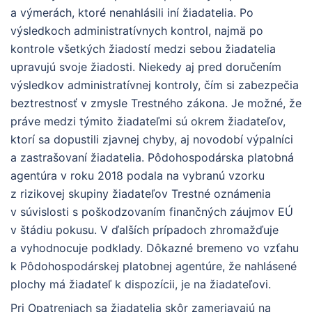
a výmerách, ktoré nenahlásili iní žiadatelia. Po
výsledkoch administratívnych kontrol, najmä po
kontrole všetkých žiadostí medzi sebou žiadatelia
upravujú svoje žiadosti. Niekedy aj pred doručením
výsledkov administratívnej kontroly, čím si zabezpečia
beztrestnosť v zmysle Trestného zákona. Je možné, že
práve medzi týmito žiadateľmi sú okrem žiadateľov,
ktorí sa dopustili zjavnej chyby, aj novodobí výpalníci
a zastrašovaní žiadatelia. Pôdohospodárska platobná
agentúra v roku 2018 podala na vybranú vzorku
z rizikovej skupiny žiadateľov Trestné oznámenia
v súvislosti s poškodzovaním finančných záujmov EÚ
v štádiu pokusu. V ďalších prípadoch zhromažďuje
a vyhodnocuje podklady. Dôkazné bremeno vo vzťahu
k Pôdohospodárskej platobnej agentúre, že nahlásené
plochy má žiadateľ k dispozícii, je na žiadateľovi.
Pri Opatreniach sa žiadatelia skôr zameriavajú na