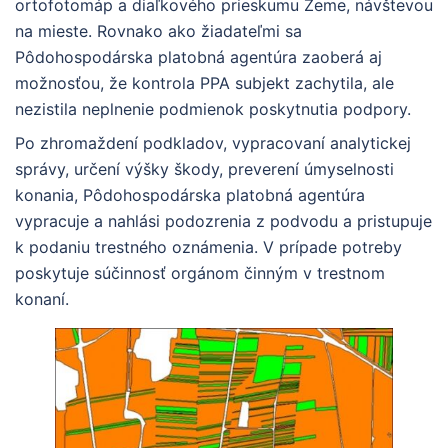
ortofotomáp a diaľkového prieskumu Zeme, návštevou
na mieste. Rovnako ako žiadateľmi sa
Pôdohospodárska platobná agentúra zaoberá aj
možnosťou, že kontrola PPA subjekt zachytila, ale
nezistila neplnenie podmienok poskytnutia podpory.
Po zhromaždení podkladov, vypracovaní analytickej
správy, určení výšky škody, preverení úmyselnosti
konania, Pôdohospodárska platobná agentúra
vypracuje a nahlási podozrenia z podvodu a pristupuje
k podaniu trestného oznámenia. V prípade potreby
poskytuje súčinnosť orgánom činným v trestnom
konaní.