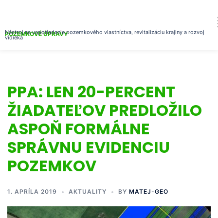
Nástroj na usporiadanie pozemkového vlastníctva, revitalizáciu krajiny a rozvoj
POZEMKOVÉ ÚPRAVY
vidieka
PPA: LEN 20-PERCENT
ŽIADATEĽOV PREDLOŽILO
ASPOŇ FORMÁLNE
SPRÁVNU EVIDENCIU
POZEMKOV
1. APRÍLA 2019
AKTUALITY
BY
MATEJ-GEO