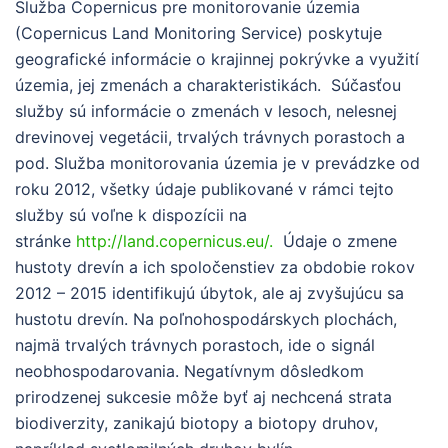
Služba Copernicus pre monitorovanie územia
(Copernicus Land Monitoring Service) poskytuje
geografické informácie o krajinnej pokrývke a využití
územia, jej zmenách a charakteristikách. Súčasťou
služby sú informácie o zmenách v lesoch, nelesnej
drevinovej vegetácii, trvalých trávnych porastoch a
pod. Služba monitorovania územia je v prevádzke od
roku 2012, všetky údaje publikované v rámci tejto
služby sú voľne k dispozícii na
stránke
http://land.copernicus.eu/.
Údaje o zmene
hustoty drevín a ich spoločenstiev za obdobie rokov
2012 – 2015 identifikujú úbytok, ale aj zvyšujúcu sa
hustotu drevín. Na poľnohospodárskych plochách,
najmä trvalých trávnych porastoch, ide o signál
neobhospodarovania. Negatívnym dôsledkom
prirodzenej sukcesie môže byť aj nechcená strata
biodiverzity, zanikajú biotopy a biotopy druhov,