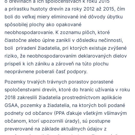
o drevinách a ich spoločenstvách k roku 2015
a prírastku hustoty drevín za roky 2012 až 2015, čím
boli do veľkej miery eliminované iné dôvody úbytku
spôsobilej plochy ako opakované
neobhospodarovanie. K zoznamu plôch, ktoré
čiastočne alebo úplne zanikli v dôsledku nečinnosti,
boli priradení žiadatelia, pri ktorých existuje zvýšené
riziko, že neobhospodarovaním deklarovaných dielov
prispeli k ich zániku a zároveň na túto plochu
neoprávnene poberali časť podpory.
Pozemky trvalých trávnych porastov porastené
spoločenstvami drevín, ktoré do hraníc užívania v roku
2018 zakreslili žiadatelia prostredníctvom aplikácie
GSAA, pozemky a žiadatelia, na ktorých boli podané
podnety od občanov (PPA ďakuje všetkým všímavým
občanom, ktorí upozornili úrady), sú postupne
preverované na základe aktuálnych údajov z