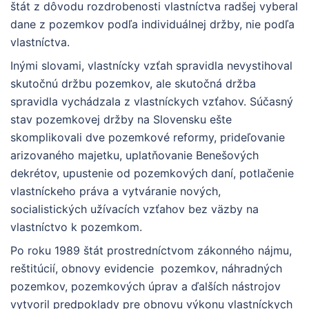
štát z dôvodu rozdrobenosti vlastníctva radšej vyberal
dane z pozemkov podľa individuálnej držby, nie podľa
vlastníctva.
Inými slovami, vlastnícky vzťah spravidla nevystihoval
skutočnú držbu pozemkov, ale skutočná držba
spravidla vychádzala z vlastníckych vzťahov. Súčasný
stav pozemkovej držby na Slovensku ešte
skomplikovali dve pozemkové reformy, prideľovanie
arizovaného majetku, uplatňovanie Benešových
dekrétov, upustenie od pozemkových daní, potlačenie
vlastníckeho práva a vytváranie nových,
socialistických užívacích vzťahov bez väzby na
vlastníctvo k pozemkom.
Po roku 1989 štát prostredníctvom zákonného nájmu,
reštitúcií, obnovy evidencie pozemkov, náhradných
pozemkov, pozemkových úprav a ďalších nástrojov
vytvoril predpoklady pre obnovu výkonu vlastníckych