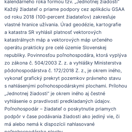
kalendárneho roka formou tzv. „Jednotnej žiadosti“
Každý žiadateľ o priame podpory cez aplikáciu GSAA
od roku 2018 (100-percent žiadateľov) zakresľuje
vlastné hranice užívania. Úrad geodézie, kartografie
a katastra SR vyhlásil platnosť vektorových
katastrálnych máp a vektorových máp určeného
operátu prakticky pre celé územie Slovenskej
republiky. Povinnosťou poľnohospodára, ktorá vyplýva
zo zákona č. 504/2003 Z. z. a vyhlášky Ministerstva
pôdohospodárstva č. 172/2018 Z. z., je okrem iného,
vykonať grafický prekryt pozemkov právneho stavu
s nahlásenými poľnohospodárskymi plochami. Prílohou
„Jednotnej žiadosti“ je okrem iného aj čestné
vyhlásenie o pravdivosti predkladaných údajov.
Poľnohospodár – žiadateľ o poskytnutie priamych
podpôr v čase podávania žiadosti ako jediný vie, či
má alebo nemá k dispozícii nahlasované
poľnohospodárske plochy.