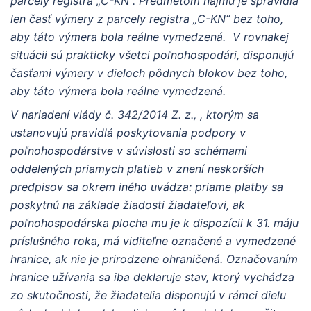
parcely registra „C-KN“. Predmetom nájmu je spravidla
len časť výmery z parcely registra „C-KN“ bez toho,
aby táto výmera bola reálne vymedzená. V rovnakej
situácii sú prakticky všetci poľnohospodári, disponujú
časťami výmery v dieloch pôdnych blokov bez toho,
aby táto výmera bola reálne vymedzená.
V nariadení vlády č. 342/2014 Z. z., , ktorým sa
ustanovujú pravidlá poskytovania podpory v
poľnohospodárstve v súvislosti so schémami
oddelených priamych platieb v znení neskorších
predpisov sa okrem iného uvádza: priame platby sa
poskytnú na základe žiadosti žiadateľovi, ak
poľnohospodárska plocha mu je k dispozícii k 31. máju
príslušného roka, má viditeľne označené a vymedzené
hranice, ak nie je prirodzene ohraničená. Označovaním
hranice užívania sa iba deklaruje stav, ktorý vychádza
zo skutočnosti, že žiadatelia disponujú v rámci dielu