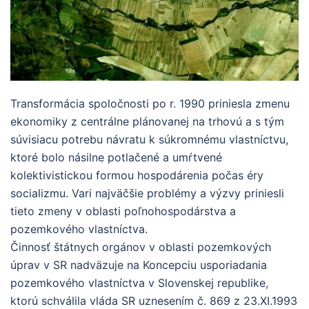
Transformácia spoločnosti po r. 1990 priniesla zmenu
ekonomiky z centrálne plánovanej na trhovú a s tým
súvisiacu potrebu návratu k súkromnému vlastníctvu,
ktoré bolo násilne potlačené a umŕtvené
kolektivistickou formou hospodárenia počas éry
socializmu. Vari najväčšie problémy a výzvy priniesli
tieto zmeny v oblasti poľnohospodárstva a
pozemkového vlastníctva.
Činnosť štátnych orgánov v oblasti pozemkových
úprav v SR nadväzuje na Koncepciu usporiadania
pozemkového vlastníctva v Slovenskej republike,
ktorú schválila vláda SR uznesením č. 869 z 23.XI.1993