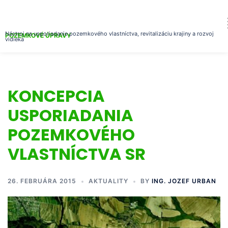
Nástroj na usporiadanie pozemkového vlastníctva, revitalizáciu krajiny a rozvoj
POZEMKOVÉ ÚPRAVY
vidieka
KONCEPCIA
USPORIADANIA
POZEMKOVÉHO
VLASTNÍCTVA SR
26. FEBRUÁRA 2015
AKTUALITY
BY
ING. JOZEF URBAN