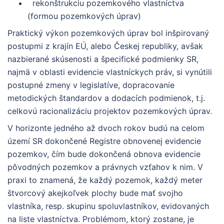
rekonštrukciu pozemkového vlastníctva
(formou pozemkových úprav)
Praktický výkon pozemkových úprav bol inšpirovaný
postupmi z krajín EÚ, alebo Českej republiky, avšak
nazbierané skúsenosti a špecifické podmienky SR,
najmä v oblasti evidencie vlastníckych práv, si vynútili
postupné zmeny v legislatíve, dopracovanie
metodických štandardov a dodacích podmienok, t.j.
celkovú racionalizáciu projektov pozemkových úprav.
V horizonte jedného až dvoch rokov budú na celom
území SR dokončené Registre obnovenej evidencie
pozemkov, čím bude dokončená obnova evidencie
pôvodných pozemkov a právnych vzťahov k nim. V
praxi to znamená, že každý pozemok, každý meter
štvorcový akejkoľvek plochy bude mať svojho
vlastníka, resp. skupinu spoluvlastníkov, evidovaných
na liste vlastníctva. Problémom, ktorý zostane, je