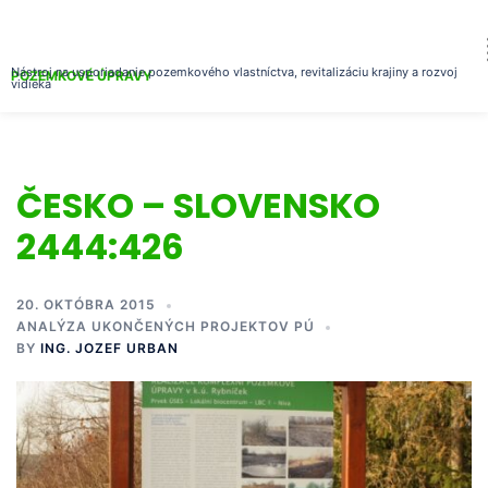
Nástroj na usporiadanie pozemkového vlastníctva, revitalizáciu krajiny a rozvoj
POZEMKOVÉ ÚPRAVY
vidieka
ČESKO – SLOVENSKO
2444:426
20. OKTÓBRA 2015
ANALÝZA UKONČENÝCH PROJEKTOV PÚ
BY
ING. JOZEF URBAN