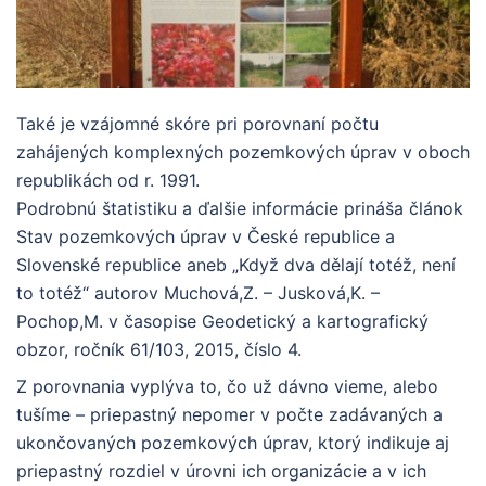
Také je vzájomné skóre pri porovnaní počtu
zahájených komplexných pozemkových úprav v oboch
republikách od r. 1991.
Podrobnú štatistiku a ďalšie informácie prináša článok
Stav pozemkových úprav v České republice a
Slovenské republice aneb „Když dva dělají totéž, není
to totéž“ autorov Muchová,Z. – Jusková,K. –
Pochop,M. v časopise Geodetický a kartografický
obzor, ročník 61/103, 2015, číslo 4.
Z porovnania vyplýva to, čo už dávno vieme, alebo
tušíme – priepastný nepomer v počte zadávaných a
ukončovaných pozemkových úprav, ktorý indikuje aj
priepastný rozdiel v úrovni ich organizácie a v ich