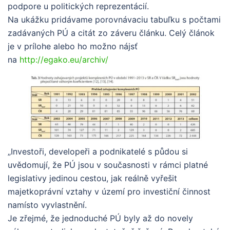
podpore u politických reprezentácií.
Na ukážku pridávame porovnávaciu tabuľku s počtami
zadávaných PÚ a citát zo záveru článku. Celý článok
je v prílohe alebo ho možno nájsť
na
http://egako.eu/archiv/
„Investoři, developeři a podnikatelé s půdou si
uvědomují, že PÚ jsou v současnosti v rámci platné
legislativy jedinou cestou, jak reálně vyřešit
majetkoprávní vztahy v území pro investiční činnost
namísto vyvlastnění.
Je zřejmé, že jednoduché PÚ byly až do novely