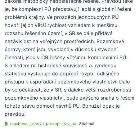
zákona metodicky nedostatečně řešené. Pravdou také
je, že komplexní PÚ představují lepší a globální řešení
problémů krajiny. Ve prospěch jednoduchých PÚ
hovoří jejich větší rychlost vzhledem k menšímu
rozsahu řešeného území, v SR se dále přidává
nezávislost na veřejných prostředcích. Pozemkové
úpravy, které jsou vyvolané v důsledku stavební
činnosti, jsou v ČR řešeny většinou komplexními PÚ.
S ohledem na historické souvislosti a uvedenou
statistiku vystupuje do popředí rozpor odlišného
přístupu k uspořádání pozemkového vlastnictví. Dalo
by se očekávat, že v SR, s daleko větší rozdrobeností
pozemkového vlastnictví, bude zvýšená snaha o řešení
tohoto stavu pomocí návrhů PÚ. Bohužel opak je
pravdou.“
muchova_juskova_prokop_stav_pu
Stiahnuť